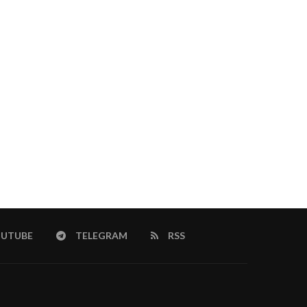
Pool Stahlwand Komplettset: The
Complete Solution for Your...
August 5, 2026
UTUBE
TELEGRAM
RSS