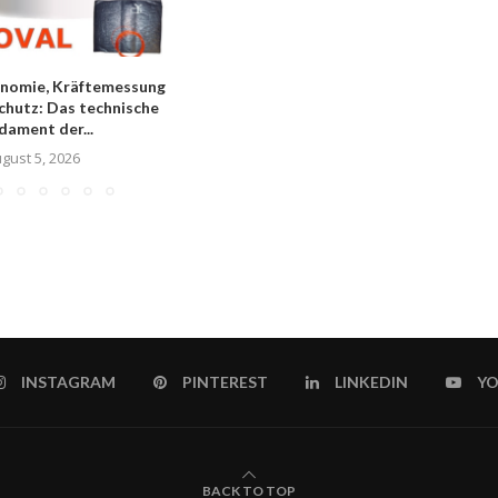
nomie, Kräftemessung
chutz: Das technische
dament der...
gust 5, 2026
INSTAGRAM
PINTEREST
LINKEDIN
YO
BACK TO TOP